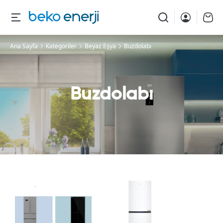
Ana Sayfa
Kategoriler
Beyaz Eşya
Buzdolabı
Buzdolabı